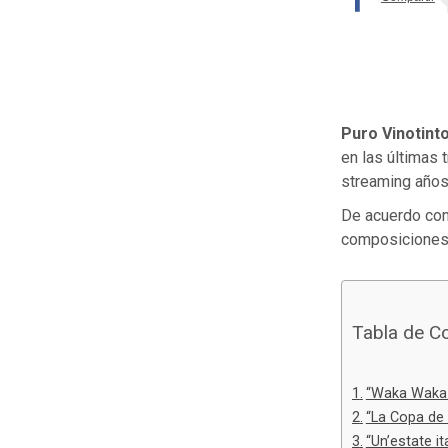
Puro Vinotint
en las últimas
streaming años
De acuerdo con 
composiciones 
Tabla de C
“Waka Waka (
“La Copa de 
“Un’estate i