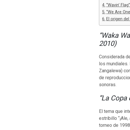
“Wavin’ Flag
“We Are One (
El origen d
“Waka Wak
2010)
Considerada de
los mundiales.
Zangalewa) con
de reproduccio
sonoras.
“La Copa 
El tema que in
estribillo “¡Ale
torneo de 1998,