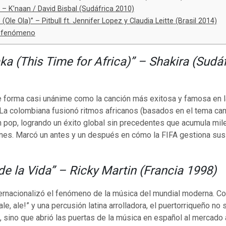
” – K’naan / David Bisbal (Sudáfrica 2010)
Ole Ola)” – Pitbull ft. Jennifer Lopez y Claudia Leitte (Brasil 2014)
el fenómeno
a (This Time for Africa)” – Shakira (Sudáf
 forma casi unánime como la canción más exitosa y famosa en la
 La colombiana fusionó ritmos africanos (basados en el tema c
 pop, logrando un éxito global sin precedentes que acumula mil
nes. Marcó un antes y un después en cómo la FIFA gestiona su
de la Vida” – Ricky Martin (Francia 1998)
ternacionalizó el fenómeno de la música del mundial moderna. Co
, ale, ale!” y una percusión latina arrolladora, el puertorriqueño no
 sino que abrió las puertas de la música en español al mercado 