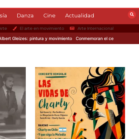
sía
Danza
Cine
Actualidad
Arte
El arte en movimiento
Arte Internacional
es: pintura y movimiento
Conmemoran el centenario del nacimiento 