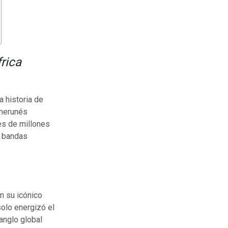
rica
 historia de
amerunés
es de millones
s bandas
n su icónico
 solo energizó el
anglo global