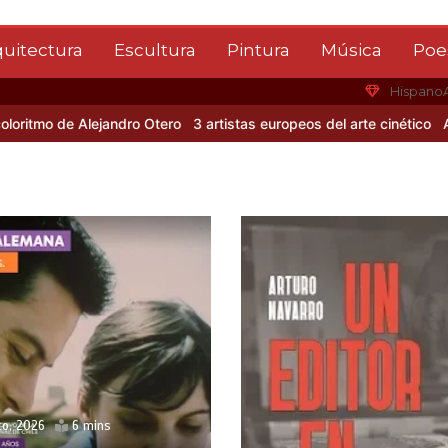
quitectura
Escultura
Pintura
Música
Poe
Hispano
 Alejandro Otero
3 artistas europeos del arte cinético
Albert Gleiz
to, 2026
6 mins