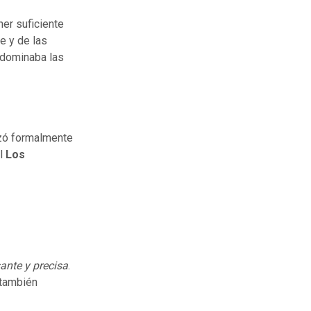
ner suficiente
e y de las
 dominaba las
nzó formalmente
al
Los
ante y precisa
.
 también