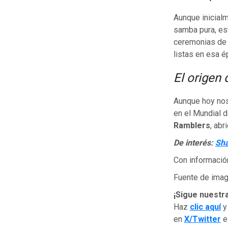
Aunque inicialm
samba pura, est
ceremonias de 
listas en esa é
El origen
Aunque hoy nos
en el Mundial 
Ramblers
, ab
De interés:
Sha
Con informació
Fuente de image
¡Sigue nuestr
Haz
clic aquí
y
en
X/Twitter