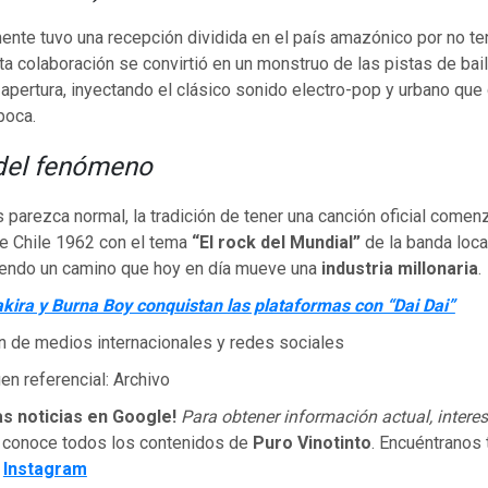
ente tuvo una recepción dividida en el país amazónico por no te
a colaboración se convirtió en un monstruo de las pistas de bail
apertura, inyectando el clásico sonido electro-pop y urbano que
poca.
 del fenómeno
 parezca normal, la tradición de tener una canción oficial come
de Chile 1962 con el tema
“El rock del Mundial”
de la banda loc
riendo un camino que hoy en día mueve una
industria millonaria
.
kira y Burna Boy conquistan las plataformas con “Dai Dai”
n de medios internacionales y redes sociales
n referencial: Archivo
as noticias en Google!
Para obtener información actual, interes
 conoce todos los contenidos de
Puro Vinotinto
. Encuéntranos
e
Instagram