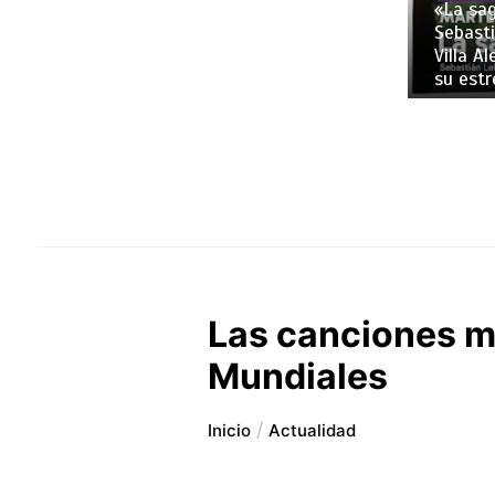
«La sag
Sebasti
Villa A
su estr
Las canciones má
Mundiales
Inicio
Actualidad