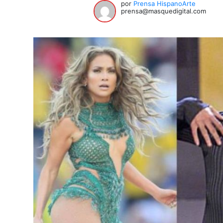
por
Prensa HispanoArte
prensa@masquedigital.com