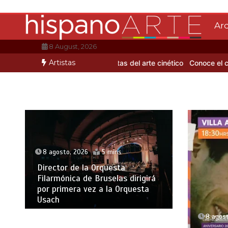
Saltar
al
Ar
contenido
8 August, 2026
Artistas
Mario Benedetti
3 artistas del arte cinético
Conoce el coloritmo de
8 agosto, 2026
5 mins
Director de la Orquesta
Filarmónica de Bruselas dirigirá
por primera vez a la Orquesta
Usach
8 agos