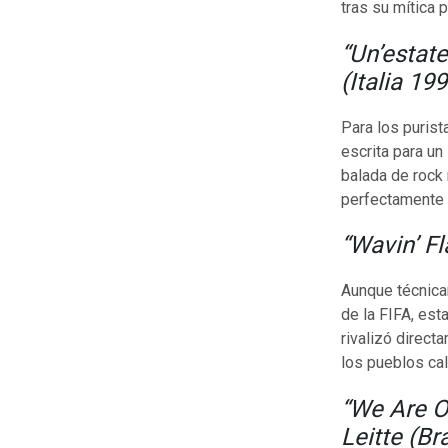
tras su mítica
“Un’estat
(Italia 19
Para los purist
escrita para u
balada de rock
perfectamente l
“Wavin’ Fl
Aunque técnica
de la FIFA, est
rivalizó direct
los pueblos ca
“We Are On
Leitte (Br