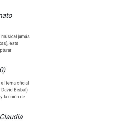
nato
a musical jamás
as), esta
pturar
0)
l tema oficial
 David Bisbal)
y la unión de
 Claudia