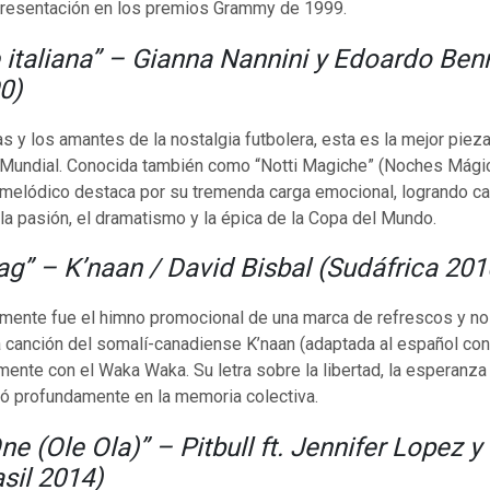
 presentación en los premios Grammy de 1999.
e italiana” – Gianna Nannini y Edoardo Ben
90)
as y los amantes de la nostalgia futbolera, esta es la mejor piez
n Mundial. Conocida también como “Notti Magiche” (Noches Mágic
 melódico destaca por su tremenda carga emocional, logrando ca
a pasión, el dramatismo y la épica de la Copa del Mundo.
ag” – K’naan / David Bisbal (Sudáfrica 201
mente fue el himno promocional de una marca de refrescos y no e
a canción del somalí-canadiense K’naan (adaptada al español con
amente con el Waka Waka. Su letra sobre la libertad, la esperanza 
ló profundamente en la memoria colectiva.
e (Ole Ola)” – Pitbull ft. Jennifer Lopez y
asil 2014)