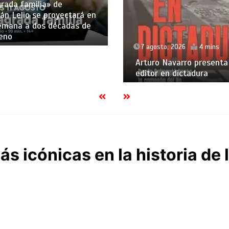
rada familia» de
án Lelio se proyectará en
lemana a dos décadas de
eno
7 agosto, 2026
4 mins
Arturo Navarro presenta
editor en dictadura
s icónicas en la historia de 