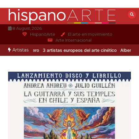
Saltar
al
contenido
8 August, 2026
HispanoArte
El arte en movimiento
Arte Internacional
Artistas
Alejandro Otero
3 artistas europeos del arte cinético
Albert Gleize