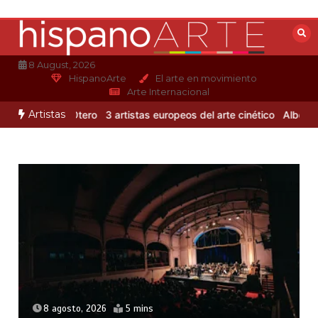
Saltar
al
contenido
8 August, 2026
HispanoArte
El arte en movimiento
Arte Internacional
Artistas
e Alejandro Otero
3 artistas europeos del arte cinético
Albert Glei
8 agosto, 2026
5 mins