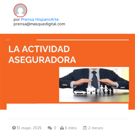
por
Prensa HispanoArte
prensa@masquedigital.com
31 mayo, 2026
0
6 mins
2 meses