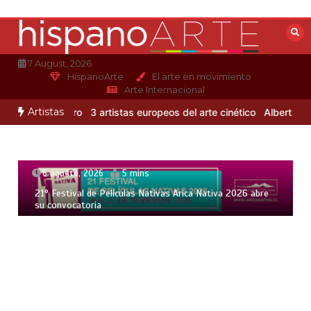
Saltar
al
contenido
7 August, 2026
HispanoArte
El arte en movimiento
Arte Internacional
Artistas
ejandro Otero
3 artistas europeos del arte cinético
Albert Gleizes
6 agosto, 2026
5 mins
21° Festival de Películas Nativas Arica Nativa 2026 abre
su convocatoria