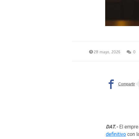
28 mayo, 2026
0
DAT.-
El empres
definitivo
con la