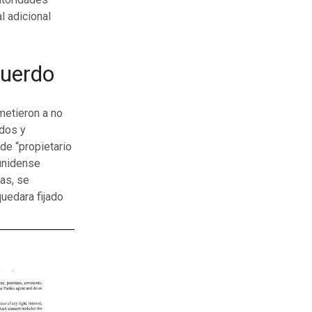
l adicional
cuerdo
metieron a no
dos y
de “propietario
ounidense
as, se
uedara fijado