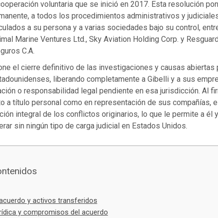
ooperación voluntaria que se inició en 2017. Esta resolución pon
manente, a todos los procedimientos administrativos y judiciale
culados a su persona y a varias sociedades bajo su control, entr
imal Marine Ventures Ltd., Sky Aviation Holding Corp. y Resgua
guros C.A.
ne el cierre definitivo de las investigaciones y causas abiertas 
tadounidenses, liberando completamente a Gibelli y a sus empr
ación o responsabilidad legal pendiente en esa jurisdicción. Al fi
o a título personal como en representación de sus compañías, e
ión integral de los conflictos originarios, lo que le permite a él 
rar sin ningún tipo de carga judicial en Estados Unidos.
ontenidos
acuerdo y activos transferidos
urídica y compromisos del acuerdo