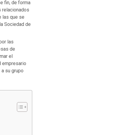
e fin, de forma
s relacionados
e las que se
rda Sociedad de
por las
esas de
rmar el
l empresario
y a su grupo