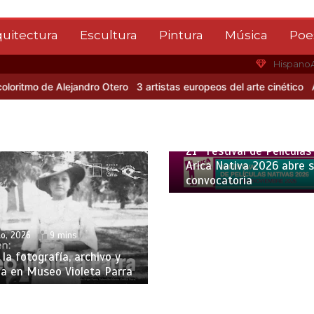
quitectura
Escultura
Pintura
Música
Poe
Hispano
 de Alejandro Otero
3 artistas europeos del arte cinético
Albert Gl
6 agosto, 2026
5 mins
21° Festival de Películas
Arica Nativa 2026 abre 
convocatoria
o, 2026
9 mins
la fotografía, archivo y
a en Museo Violeta Parra