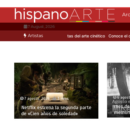
Saltar
al
Ar
contenido
7 August, 2026
Artistas
de Mario Benedetti
3 artistas del arte cinético
Conoce el coloritmo
6 agost
7 agosto, 2026
3 mins
mes de 
Netflix estrena la segunda parte
memori
de «Cien años de soledad»