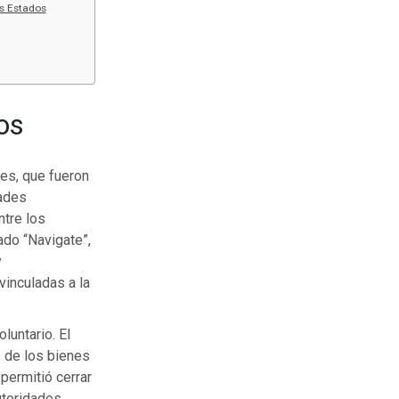
os Estados
os
nes, que fueron
dades
ntre los
ado “Navigate”,
y
inculadas a la
luntario. El
o de los bienes
permitió cerrar
utoridades