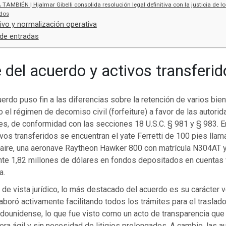
 TAMBIÉN | Hjalmar Gibelli consolida resolución legal definitiva con la justicia de l
dos
itivo y normalización operativa
de entradas
 del acuerdo y activos transferid
uerdo puso fin a las diferencias sobre la retención de varios bie
 el régimen de decomiso civil (forfeiture) a favor de las autori
s, de conformidad con las secciones 18 U.S.C. § 981 y § 983. E
ivos transferidos se encuentran el yate Ferretti de 100 pies llam
aire, una aeronave Raytheon Hawker 800 con matrícula N304AT 
e 1,82 millones de dólares en fondos depositados en cuentas v
a.
de vista jurídico, lo más destacado del acuerdo es su carácter vo
boró activamente facilitando todos los trámites para el traslad
tadounidense, lo que fue visto como un acto de transparencia que 
ra ágil y sin necesidad de litigios prolongados. A cambio, las a