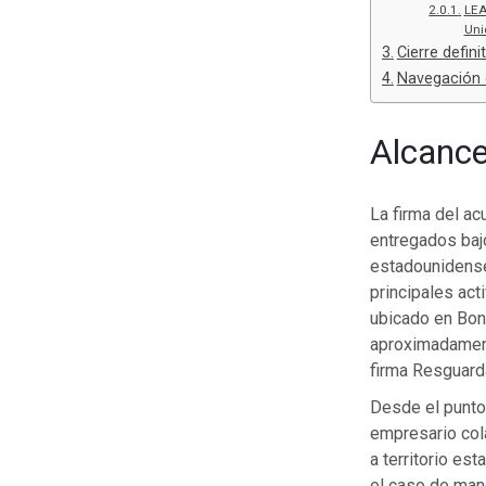
LEA
Uni
Cierre defin
Navegación 
Alcance
La firma del ac
entregados bajo
estadounidense
principales act
ubicado en Bon
aproximadament
firma Resguard
Desde el punto 
empresario cola
a territorio es
el caso de mane