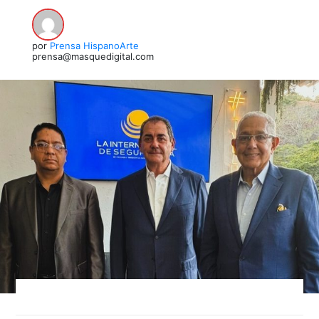
por
Prensa HispanoArte
prensa@masquedigital.com