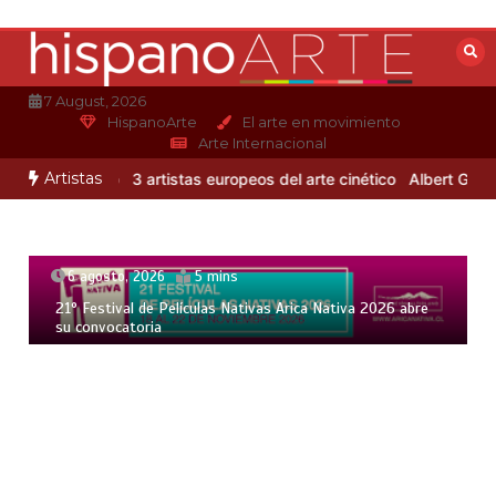
Saltar
al
contenido
7 August, 2026
HispanoArte
El arte en movimiento
Arte Internacional
Artistas
andro Otero
3 artistas europeos del arte cinético
Albert Gleizes: p
6 agosto, 2026
5 mins
21° Festival de Películas Nativas Arica Nativa 2026 abre
su convocatoria