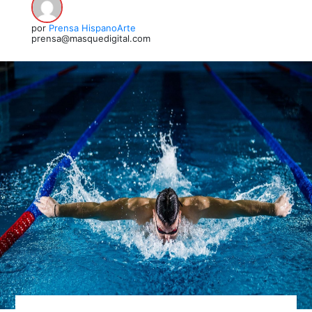
por
Prensa HispanoArte
prensa@masquedigital.com