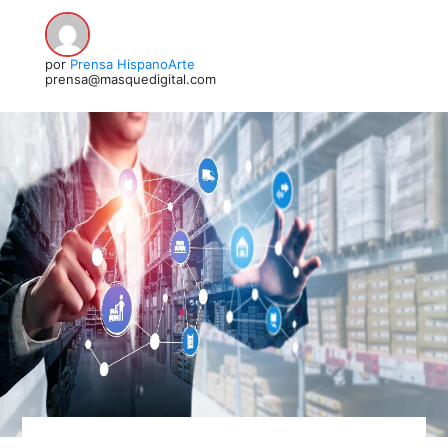
por
Prensa HispanoArte
prensa@masquedigital.com