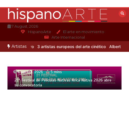
Saltar
al
contenido
7 August, 2026
HispanoArte
El arte en movimiento
Arte Internacional
Artistas
jandro Otero
3 artistas europeos del arte cinético
Albert Gleizes: 
6 agosto, 2026
5 mins
21° Festival de Películas Nativas Arica Nativa 2026 abre
su convocatoria