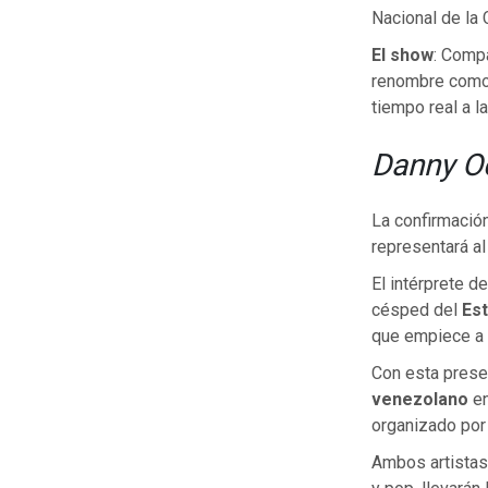
Nacional de la
El show
: Compa
renombre como 
tiempo real a l
Danny Oc
La confirmació
representará al 
El intérprete d
césped del
Est
que empiece a r
Con esta presen
venezolano
en
organizado por 
Ambos artistas