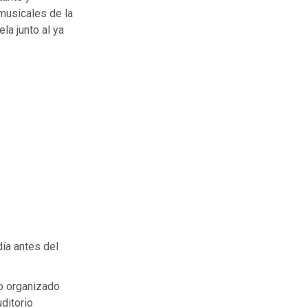
 musicales de la
la junto al ya
día antes del
to organizado
ditorio