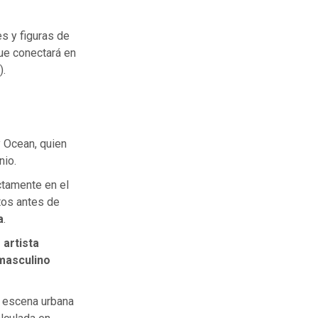
s y figuras de
ue conectará en
).
y Ocean, quien
nio.
ctamente en el
tos antes de
a
.
 artista
masculino
a escena urbana