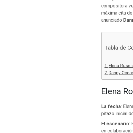
compositora v
máxima cita del
anunciado
Dan
Tabla de C
Elena Rose 
Danny Ocean 
Elena Ro
La fecha
: Ele
pitazo inicial d
El escenario
:
en colaboració