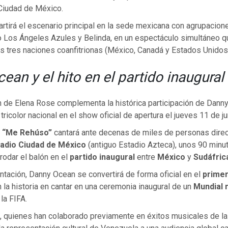
 Ciudad de México.
rtirá el escenario principal en la sede mexicana con agrupacione
Los Ángeles Azules y Belinda, en un espectáculo simultáneo q
as tres naciones coanfitrionas (México, Canadá y Estados Unidos
ean y el hito en el partido inaugural
n de Elena Rose complementa la histórica participación de Dann
tricolor nacional en el show oficial de apertura el jueves 11 de ju
e
“Me Rehúso”
cantará ante decenas de miles de personas dire
adio Ciudad de México
(antiguo Estadio Azteca), unos 90 minu
odar el balón en el
partido inaugural
entre
México
y
Sudáfric
tación, Danny Ocean se convertirá de forma oficial en el
primer
 la historia en cantar en una ceremonia inaugural de un
Mundial 
la FIFA.
, quienes han colaborado previamente en éxitos musicales de l