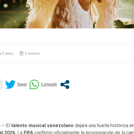
3 mins
2 meses
o
– El
talento musical venezolano
dejará una huella histórica e
al
2026.
La
FIFA
confirmó oficialmente la incorporación de la can