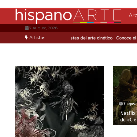
Saltar
al
Ar
contenido
7 August, 2026
Artistas
nto de Mario Benedetti
3 artistas del arte cinético
Conoce el color
7 agost
Netflix
de «Cie