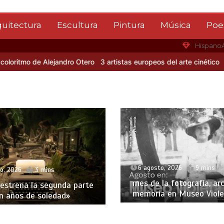
quitectura
Escultura
Pintura
Música
Poe
Hispano
itmo de Alejandro Otero
3 artistas europeos del arte cinético
Alber
6 agosto, 2026
9 mins
o, 2026
3 mins
mes de la fotografía, arc
 estrena la segunda parte
memoria en Museo Viole
n años de soledad»