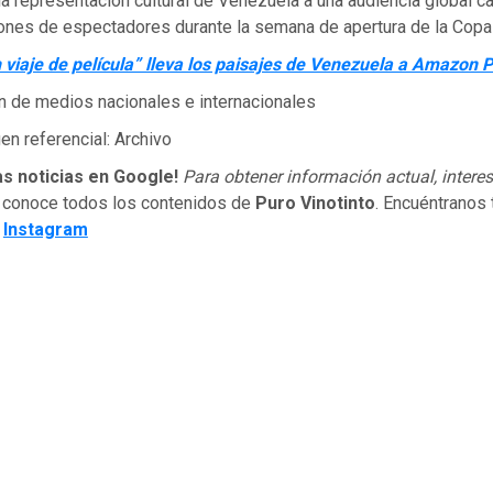
 la representación cultural de Venezuela a una audiencia global c
lones de espectadores durante la semana de apertura de la Copa
 viaje de película” lleva los paisajes de Venezuela a Amazon 
n de medios nacionales e internacionales
n referencial: Archivo
as noticias en Google!
Para obtener información actual, interes
 conoce todos los contenidos de
Puro Vinotinto
. Encuéntranos
e
Instagram