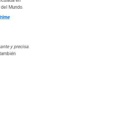
alculada en
 del Mundo.
Prime
ante y precisa
.
 también