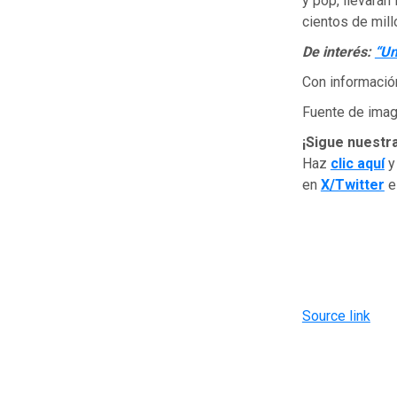
y pop, llevarán
cientos de mil
De interés:
“Un
Con informació
Fuente de image
¡Sigue nuestr
Haz
clic aquí
y
en
X/Twitter
Source link