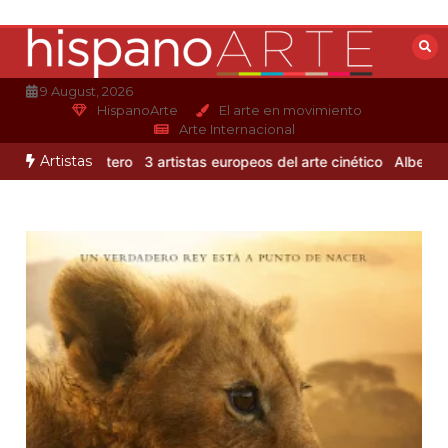
Saltar
al
contenido
9 August, 2026
HispanoArte
El arte en movimiento
Arte Internacional
Artistas
Alejandro Otero
3 artistas europeos del arte cinético
Albert Gleiz