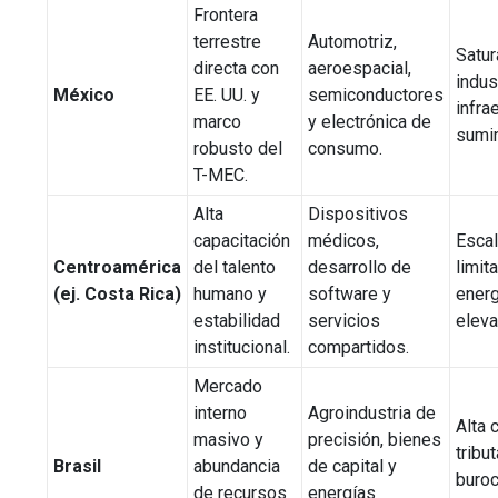
Frontera
terrestre
Automotriz,
Satur
directa con
aeroespacial,
indus
México
EE. UU. y
semiconductores
infra
marco
y electrónica de
sumin
robusto del
consumo.
T-MEC.
Alta
Dispositivos
capacitación
médicos,
Escal
Centroamérica
del talento
desarrollo de
limit
(ej. Costa Rica)
humano y
software y
energ
estabilidad
servicios
eleva
institucional.
compartidos.
Mercado
interno
Agroindustria de
Alta 
masivo y
precisión, bienes
tribu
Brasil
abundancia
de capital y
buroc
de recursos
energías