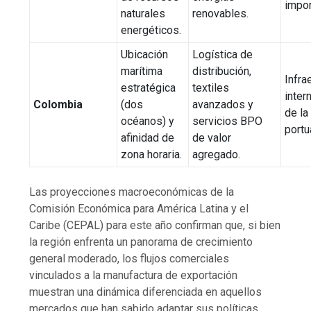
impor
naturales
renovables.
energéticos.
Ubicación
Logística de
marítima
distribución,
Infra
estratégica
textiles
inter
Colombia
(dos
avanzados y
de la
océanos) y
servicios BPO
portu
afinidad de
de valor
zona horaria.
agregado.
Las proyecciones macroeconómicas de la
Comisión Económica para América Latina y el
Caribe (CEPAL) para este año confirman que, si bien
la región enfrenta un panorama de crecimiento
general moderado, los flujos comerciales
vinculados a la manufactura de exportación
muestran una dinámica diferenciada en aquellos
mercados que han sabido adaptar sus políticas