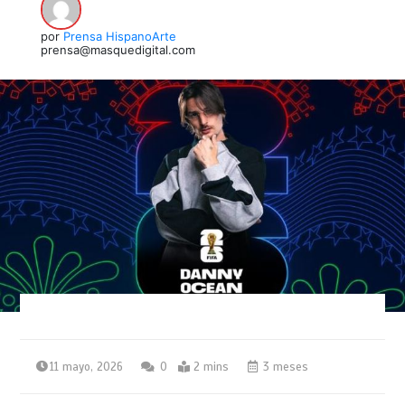
por
Prensa HispanoArte
prensa@masquedigital.com
11 mayo, 2026
0
2 mins
3 meses