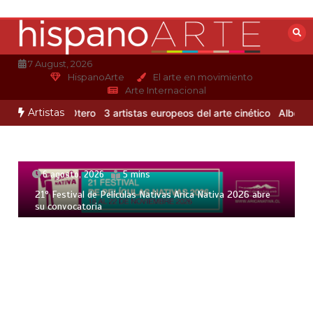
Saltar
al
contenido
7 August, 2026
HispanoArte
El arte en movimiento
Arte Internacional
Artistas
e Alejandro Otero
3 artistas europeos del arte cinético
Albert Glei
6 agosto, 2026
5 mins
21° Festival de Películas Nativas Arica Nativa 2026 abre
su convocatoria