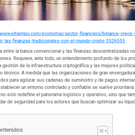
//www.eltiempo.com/economia/sector-financiero/binance-crece-
ir-las-finanzas-tradicionales-con-el-mundo-cripto-3526555
a entre la banca convencional y las finanzas descentralizadas n
iones. Requiere, ante todo, un entendimiento profundo de los pr
a gestión de la infraestructura criptográfica y las mejores polític
o técnico. A medida que las organizaciones de gran envergadur
os para agilizar sus cadenas de suministro y de pagos internac
tablecer un entorno controlado y confiable se vuelve prioritaria.
no solo redefine el panorama logístico y operativo, sino que ta
ar de seguridad para los actores que buscan optimizar su liquid
ontenidos