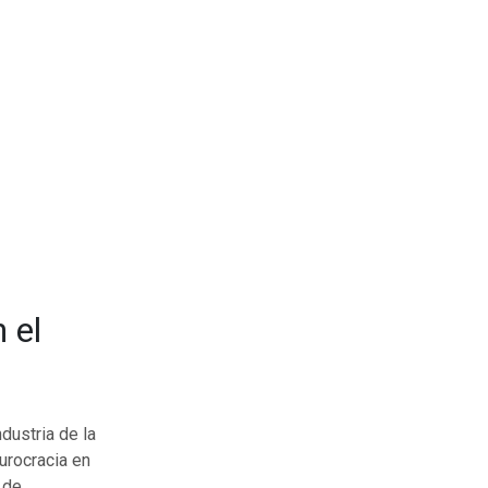
 el
dustria de la
urocracia en
 de