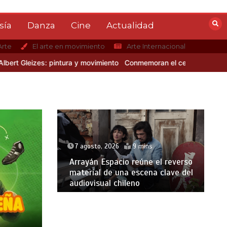
sía
Danza
Cine
Actualidad
Arte
El arte en movimiento
Arte Internacional
izes: pintura y movimiento
Conmemoran el centenario del nacimient
7 agosto, 2026
9 mins
Arrayán Espacio reúne el reverso
material de una escena clave del
audiovisual chileno