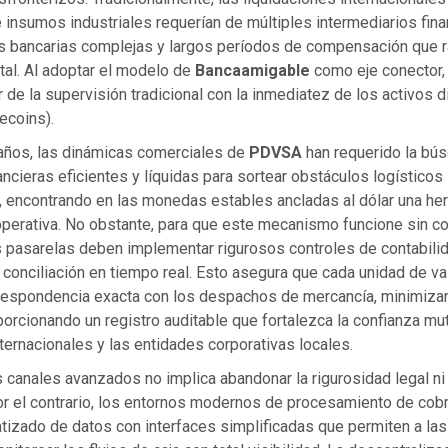
 insumos industriales requerían de múltiples intermediarios fina
s bancarias complejas y largos períodos de compensación que ra
ital. Al adoptar el modelo de
Bancaamigable
como eje conector,
or de la supervisión tradicional con la inmediatez de los activos d
ecoins).
 años, las dinámicas comerciales de
PDVSA
han requerido la bú
nancieras eficientes y líquidas para sortear obstáculos logísticos
, encontrando en las monedas estables ancladas al dólar una he
 operativa. No obstante, para que este mecanismo funcione sin c
s pasarelas deben implementar rigurosos controles de contabili
conciliación en tiempo real. Esto asegura que cada unidad de val
respondencia exacta con los despachos de mercancía, minimiza
rcionando un registro auditable que fortalezca la confianza mut
ernacionales y las entidades corporativas locales.
 canales avanzados no implica abandonar la rigurosidad legal ni
Por el contrario, los entornos modernos de procesamiento de co
tizado de datos con interfaces simplificadas que permiten a las