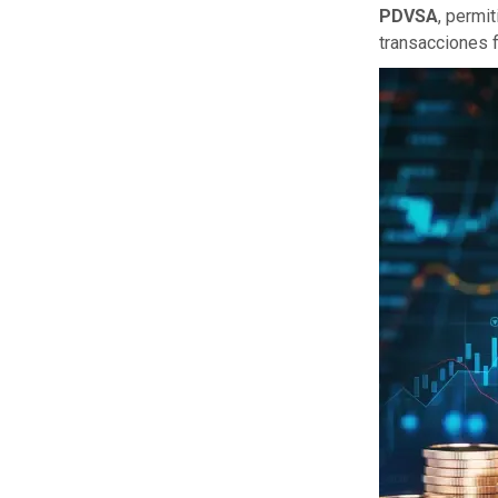
PDVSA
, permi
transacciones f