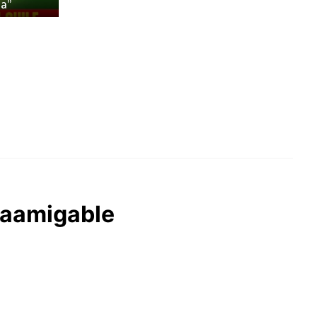
a”
caamigable