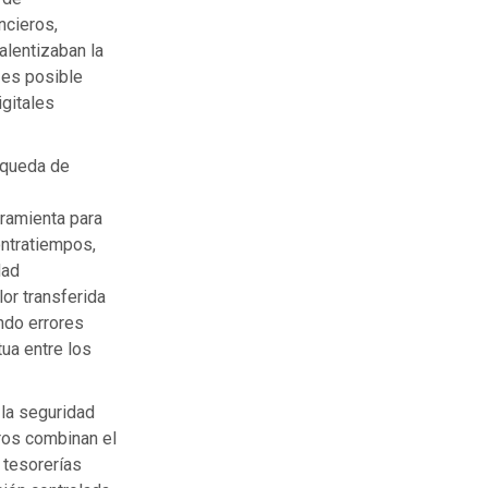
ncieros,
lentizaban la
 es posible
igitales
squeda de
rramienta para
ontratiempos,
dad
or transferida
ndo errores
ua entre los
 la seguridad
bros combinan el
 tesorerías