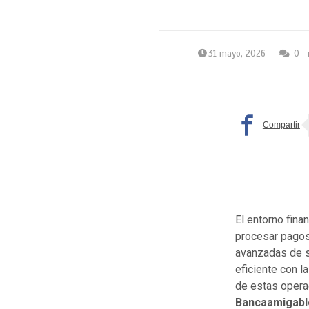
31 mayo, 2026
0
El entorno fina
procesar pagos 
avanzadas de se
eficiente con l
de estas operac
Bancaamigabl