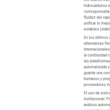
hidrocarburos e
corresponsalía
fluidez del cap
unificar lo mej
estables (stabl
En los últimos
alternativas fi
internacionales
la continuidad
las plataforma
automatizada y 
guarde una cor
humanos y propo
proveedores int
El uso de estos
institucional. 
análisis automa