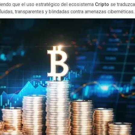
tiendo que el uso estratégico del ecosistema
Cripto
se traduzca
luidas, transparentes y blindadas contra amenazas cibernéticas.