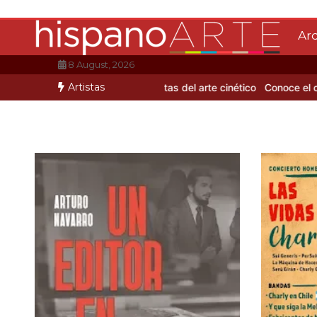
Saltar
al
Ar
contenido
8 August, 2026
Artistas
e Mario Benedetti
3 artistas del arte cinético
Conoce el coloritmo 