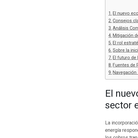
El nuevo eco
Consejos cla
Análisis Co
Mitigación d
El rol estra
Sobre la ini
El futuro de
Fuentes de 
Navegación 
El nuev
sector 
La incorporaci
energía respon
los cobros tran