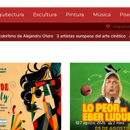
quitectura
Escultura
Pintura
Música
Poe
Hispano
de Alejandro Otero
3 artistas europeos del arte cinético
Albert Gle
7 agosto, 2026
2 mins