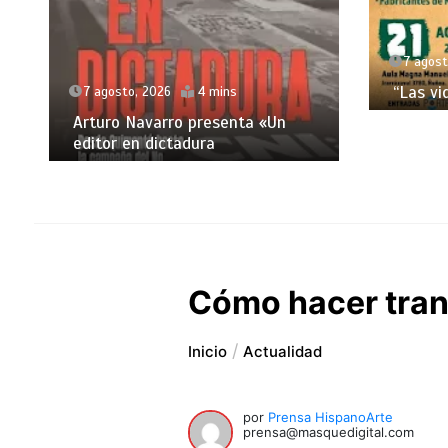
7 agost
“Las vi
7 agosto, 2026
4 mins
Arturo Navarro presenta «Un
editor en dictadura
Cómo hacer tra
Inicio
Actualidad
por
Prensa HispanoArte
prensa@masquedigital.com