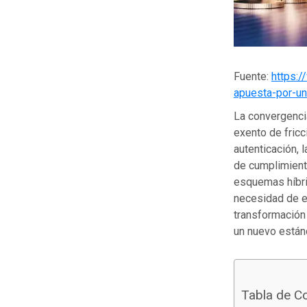
Fuente:
https:
apuesta-por-un
La convergenci
exento de fricc
autenticación, l
de cumplimient
esquemas híbrid
necesidad de es
transformación 
un nuevo estánd
Tabla de C