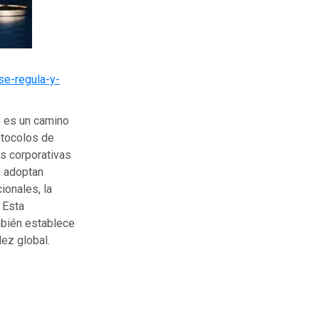
se-regula-y-
o es un camino
otocolos de
as corporativas
a adoptan
ionales, la
 Esta
mbién establece
ez global.