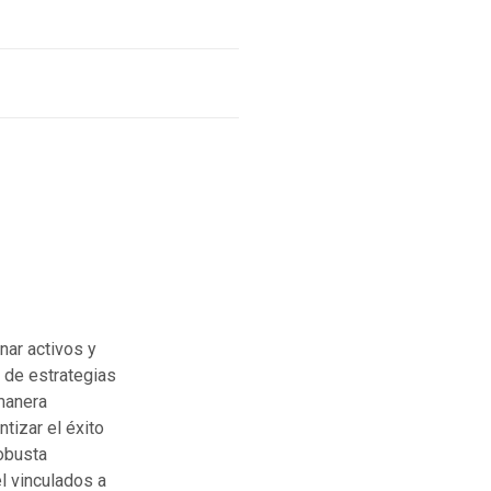
nar activos y
 de estrategias
 manera
ntizar el éxito
robusta
l vinculados a