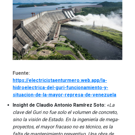
Fuente:
https://electricistaenturmero.web.app/la-
hidroelectrica-del-guri-funcionamiento-y-
situacion-de-la-mayor-represa-de-venezuela
Insight de Claudio Antonio Ramírez Soto:
«La
clave del Guri no fue solo el volumen de concreto,
sino la visión de Estado. En la ingeniería de mega-
proyectos, el mayor fracaso no es técnico, es la
falta de mantenimiento preventivo. Una obra de