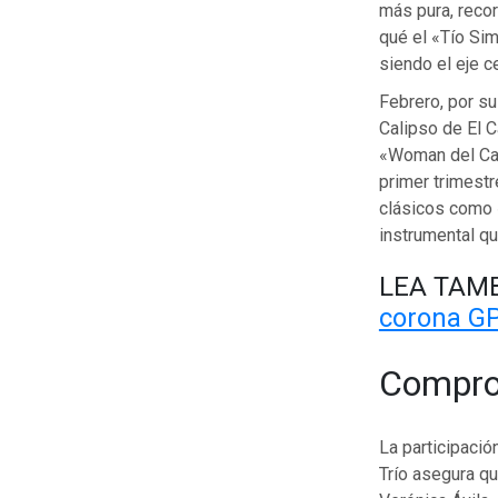
más pura, reco
qué el «Tío Si
siendo el eje c
Febrero, por su
Calipso de El C
«Woman del Call
primer trimestre
clásicos como 
instrumental qu
LEA TAMB
corona G
Comprom
La participació
Trío asegura q