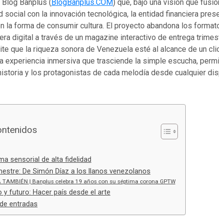
 Blog Banplus (
BlogBanplus.COM
) que, bajo una visión que fusio
 social con la innovación tecnológica, la entidad financiera pre
 la forma de consumir cultura. El proyecto abandona los format
 era digital a través de un magazine interactivo de entrega trimest
te que la riqueza sonora de Venezuela esté al alcance de un clic
na experiencia inmersiva que trasciende la simple escucha, perm
historia y los protagonistas de cada melodía desde cualquier dis
ontenidos
a sensorial de alta fidelidad
imestre: De Simón Díaz a los llanos venezolanos
 TAMBIÉN | Banplus celebra 19 años con su séptima corona GPTW
 futuro: Hacer país desde el arte
de entradas