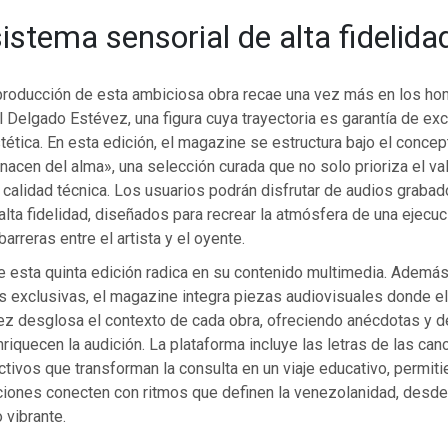
istema sensorial de alta fidelida
 producción de esta ambiciosa obra recae una vez más en los ho
Delgado Estévez, una figura cuya trayectoria es garantía de exc
tética. En esta edición, el magazine se estructura bajo el conce
acen del alma», una selección curada que no solo prioriza el valo
 calidad técnica. Los usuarios podrán disfrutar de audios graba
lta fidelidad, diseñados para recrear la atmósfera de una ejecuc
arreras entre el artista y el oyente.
de esta quinta edición radica en su contenido multimedia. Además
es exclusivas, el magazine integra piezas audiovisuales donde e
z desglosa el contexto de cada obra, ofreciendo anécdotas y d
riquecen la audición. La plataforma incluye las letras de las can
ctivos que transforman la consulta en un viaje educativo, permit
iones conecten con ritmos que definen la venezolanidad, desde 
 vibrante.