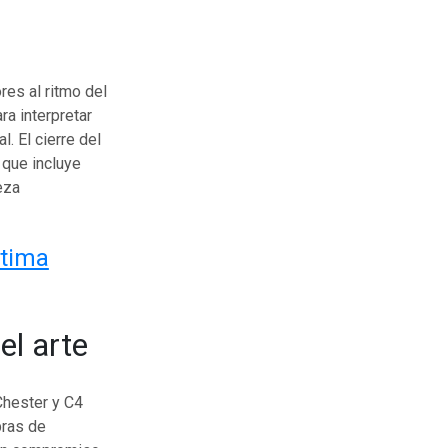
res al ritmo del
ra interpretar
. El cierre del
o que incluye
eza
ptima
el arte
Chester y C4
bras de