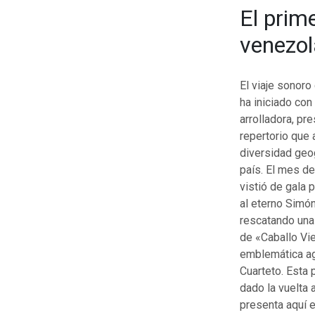
El prim
venezo
El viaje sonor
ha iniciado con
arrolladora, pr
repertorio que 
diversidad geog
país. El mes d
vistió de gala 
al eterno Simón
rescatando una
de «Caballo Viej
emblemática ag
Cuarteto. Esta 
dado la vuelta 
presenta aquí 