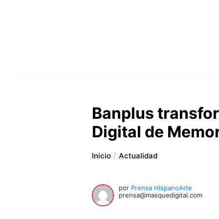
Banplus transfo
Digital de Memor
Inicio
Actualidad
por
Prensa HispanoArte
prensa@masquedigital.com