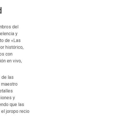
d
mbros del
elencia y
pto de «Las
r histórico,
dos con
ión en vivo,
 de las
l maestro
etalles
ciones y
iendo que las
el joropo recio