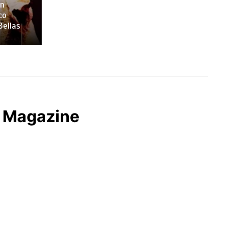
en
co
Bellas
o Magazine