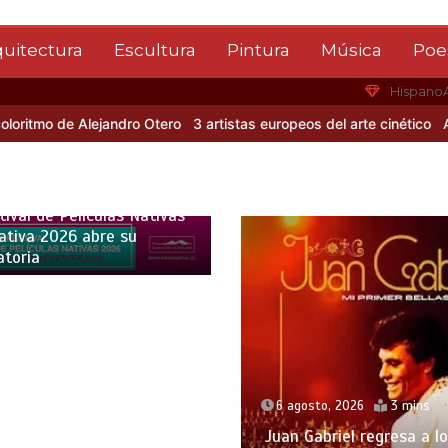
quitectura
Escultura
Pintura
Música
Poe
Hispano
o de Alejandro Otero
3 artistas europeos del arte cinético
Albert G
o, 2026
5 mins
tival de Películas Nativas
ativa 2026 abre su
atoria
6 agosto, 2026
3 mins
Juan Gabriel regresa a l