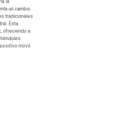
na la
senta un cambio
os tradicionales
ral. Esta
, ofreciendo a
itiéndoles
positivo móvil