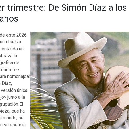
er trimestre: De Simón Díaz a los
lanos
o de este 2026
 una fuerza
esentando un
abraza la
ráfica del
e enero se
para homenajear
 Díaz,
 versión única
o» junto a la
rupación El
pieza, que ha
al mundo, se
en su esencia