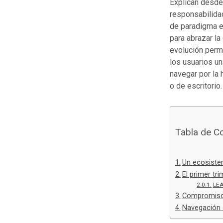
Explican desde
responsabilidad
de paradigma en
para abrazar la
evolución permi
los usuarios u
navegar por la 
o de escritorio.
Tabla de C
Un ecosistem
El primer tr
LEA
Compromiso y
Navegación 