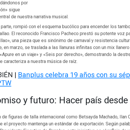
rdándonos por
món» sigue
entral de nuestra narrativa musical.
 parte, rompió con el esquema bucólico para encender los tambo
allao. El reconocido Francisco Pacheco prestó su potente voz pa
ao», una pieza que es sinónimo de carnaval y resistencia cultural
, en marzo, se traslada a las llanuras infinitas con un mix llaner
«Apure en un viaje» y «Seis por derecho», demostrando la destr
e caracteriza a nuestra música de raíz.
IÉN |
Banplus celebra 19 años con su sé
PTW
iso y futuro: Hacer país desde 
n de figuras de talla internacional como Betsayda Machado, Ilan 
ue el proyecto mantenga un estándar de exportación. Según pala