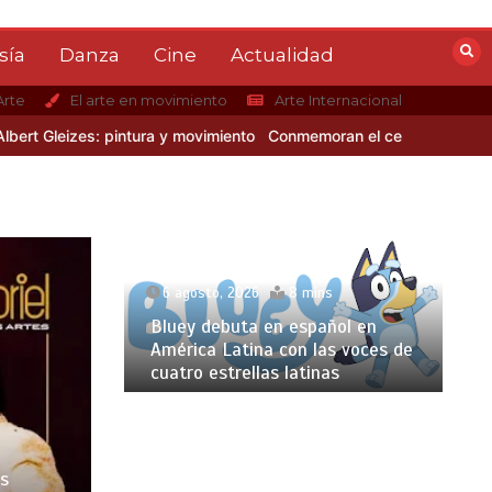
sía
Danza
Cine
Actualidad
Arte
El arte en movimiento
Arte Internacional
leizes: pintura y movimiento
Conmemoran el centenario del nacimie
6 agosto, 2026
8 mins
Bluey debuta en español en
América Latina con las voces de
cuatro estrellas latinas
os