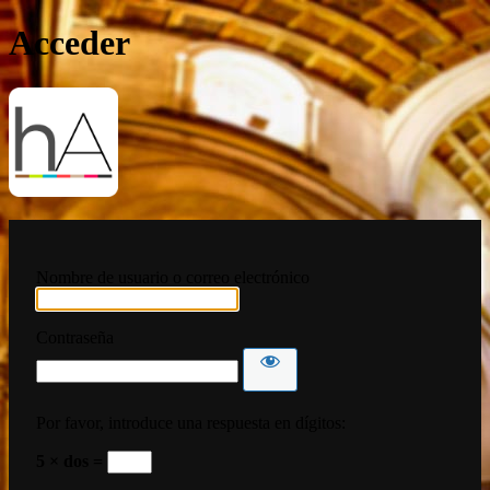
Acceder
HispanoArte
Nombre de usuario o correo electrónico
Contraseña
Por favor, introduce una respuesta en dígitos:
5 × dos =