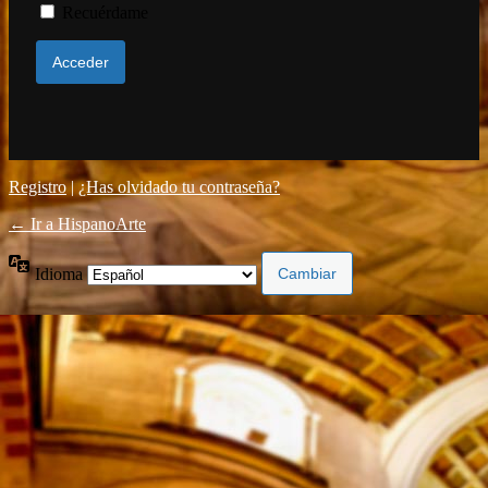
Recuérdame
Registro
|
¿Has olvidado tu contraseña?
← Ir a HispanoArte
Idioma