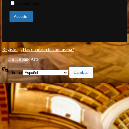
Recuérdame
Registro
|
¿Has olvidado tu contraseña?
← Ir a HispanoArte
Idioma