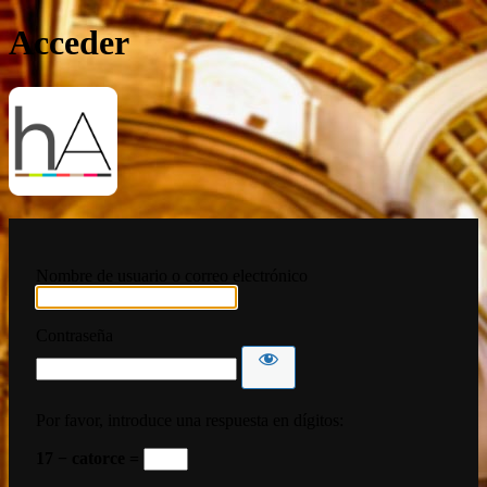
Acceder
HispanoArte
Nombre de usuario o correo electrónico
Contraseña
Por favor, introduce una respuesta en dígitos:
17 − catorce =