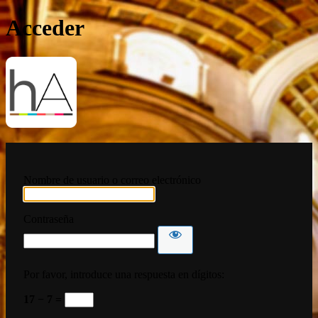
Acceder
HispanoArte
Nombre de usuario o correo electrónico
Contraseña
Por favor, introduce una respuesta en dígitos:
17 − 7 =