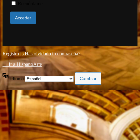
Recuérdame
Registro
|
¿Has olvidado tu contraseña?
← Ir a HispanoArte
Idioma