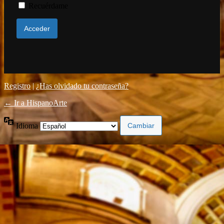
Recuérdame
Registro
|
¿Has olvidado tu contraseña?
← Ir a HispanoArte
Idioma