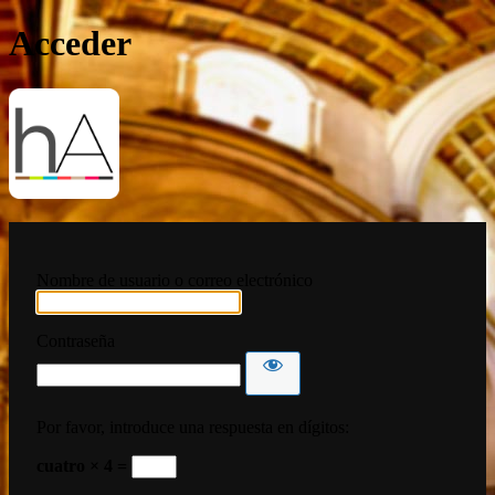
Acceder
HispanoArte
Nombre de usuario o correo electrónico
Contraseña
Por favor, introduce una respuesta en dígitos:
cuatro × 4 =