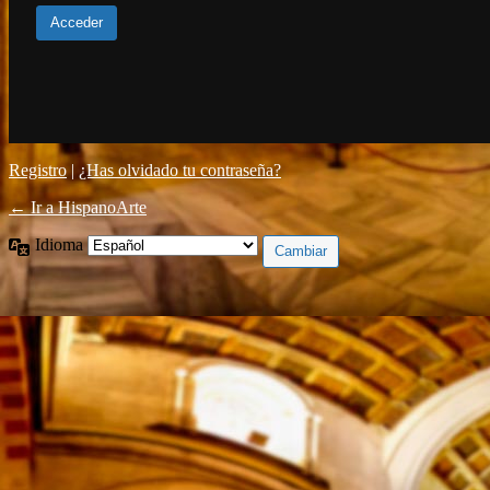
Registro
|
¿Has olvidado tu contraseña?
← Ir a HispanoArte
Idioma