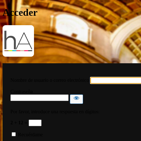
Acceder
HispanoArte
Nombre de usuario o correo electrónico
Contraseña
Por favor, introduce una respuesta en dígitos:
2 + 12 =
Recuérdame