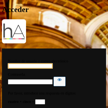
Acceder
HispanoArte
Nombre de usuario o correo electrónico
Contraseña
Por favor, introduce una respuesta en dígitos:
cuatro × cinco =