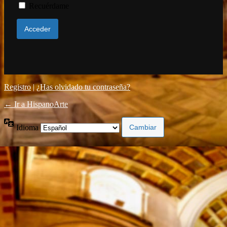
Recuérdame
Registro
|
¿Has olvidado tu contraseña?
← Ir a HispanoArte
Idioma