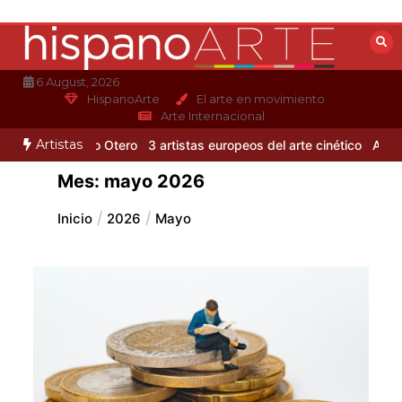
Saltar
al
contenido
6 August, 2026
HispanoArte
El arte en movimiento
Arte Internacional
Artistas
o de Alejandro Otero
3 artistas europeos del arte cinético
Albert G
Mes:
mayo 2026
Inicio
2026
Mayo