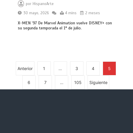
por
HispanoArte
30 mayo, 2026
4 mins
2 meses
X-MEN ’97 De Marvel Animation vuelve DISNEY+ con
su segunda temporada el 1° de julio.
Anterior
1
…
3
4
5
6
7
…
105
Siguiente