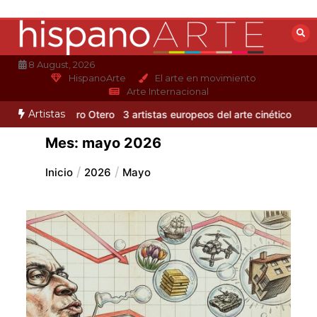
Saltar
al
contenido
8 August, 2026
HispanoArte
El arte en movimiento
Arte Internacional
Artistas
tmo de Alejandro Otero
3 artistas europeos del arte cinético
Albert
Mes:
mayo 2026
Inicio
2026
Mayo