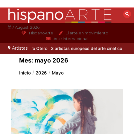
Saltar
al
contenido
7 August, 2026
HispanoArte
El arte en movimiento
Arte Internacional
Artistas
mo de Alejandro Otero
3 artistas europeos del arte cinético
Albert
Mes:
mayo 2026
Inicio
2026
Mayo